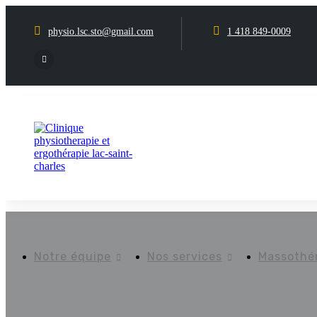
physio.lsc.sto@gmail.com
1 418 849-0009
Notre équipe
Nos services
Massothé