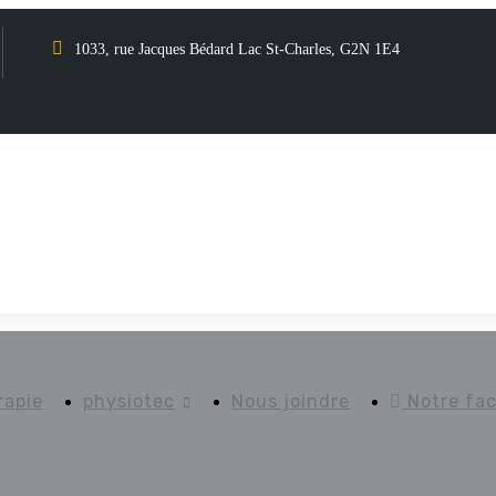
1033, rue Jacques Bédard Lac St-Charles, G2N 1E4
rapie
physiotec
Nous joindre
Notre fa