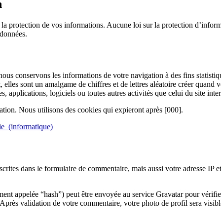
n
a protection de vos informations. Aucune loi sur la protection d’infor
 données.
ous conservons les informations de votre navigation à des fins statistiqu
t, elles sont un amalgame de chiffres et de lettres aléatoire créer quand 
s, applications, logiciels ou toutes autres activités que celui du site inte
ation. Nous utilisons des cookies qui expieront après [000].
ie_(informatique)
rites dans le formulaire de commentaire, mais aussi votre adresse IP et l
nt appelée “hash”) peut être envoyée au service Gravatar pour vérifier s
/. Après validation de votre commentaire, votre photo de profil sera vis