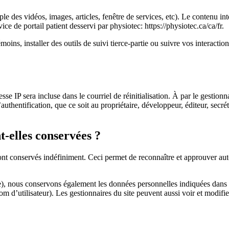
le des vidéos, images, articles, fenêtre de services, etc). Le contenu in
rvice de portail patient desservi par physiotec: https://physiotec.ca/ca/fr.
émoins, installer des outils de suivi tierce-partie ou suivre vos interact
se IP sera incluse dans le courriel de réinitialisation. À par le gestionn
uthentification, que ce soit au propriétaire, développeur, éditeur, secré
-elles conservées ?
t conservés indéfiniment. Ceci permet de reconnaître et approuver auto
sible), nous conservons également les données personnelles indiquées dans 
m d’utilisateur). Les gestionnaires du site peuvent aussi voir et modifie