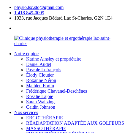
physio.lsc.sto@gmail.com
1 418 849-0009
1033, rue Jacques Bédard Lac St-Charles, G2N 1E4
Notre équipe
Karine Ainsley et propriétaire
Daniel Audet
Pascale Lefrançois
Élody Cloutier
Roxanne Néron
Mathieu Fortin
Frédérique Chavanel-Deschênes
Rosalie Lajoie
Sarah Waltzing
Caitlin Johnson
Nos services
ERGOTHÉRAPIE
RÉADAPTATION ADAPTÉE AUX GOLFEURS
MASSOTHÉRAPIE