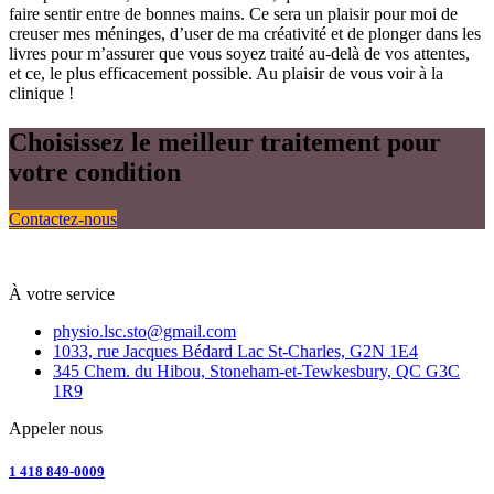
faire sentir entre de bonnes mains. Ce sera un plaisir pour moi de
creuser mes méninges, d’user de ma créativité et de plonger dans les
livres pour m’assurer que vous soyez traité au-delà de vos attentes,
et ce, le plus efficacement possible. Au plaisir de vous voir à la
clinique !
Choisissez le meilleur traitement pour
votre condition
Contactez-nous
À votre service
physio.lsc.sto@gmail.com
1033, rue Jacques Bédard Lac St-Charles, G2N 1E4
345 Chem. du Hibou, Stoneham-et-Tewkesbury, QC G3C
1R9
Appeler nous
1 418 849-0009