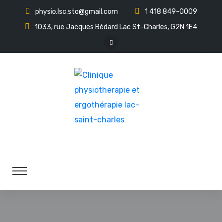
physio.lsc.sto@gmail.com
1 418 849-0009
1033, rue Jacques Bédard Lac St-Charles, G2N 1E4