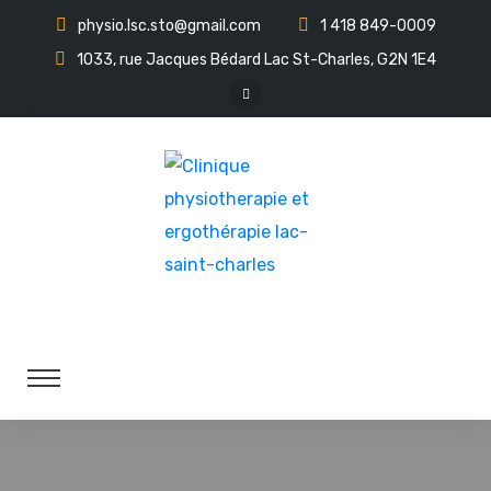
physio.lsc.sto@gmail.com
1 418 849-0009
1033, rue Jacques Bédard Lac St-Charles, G2N 1E4