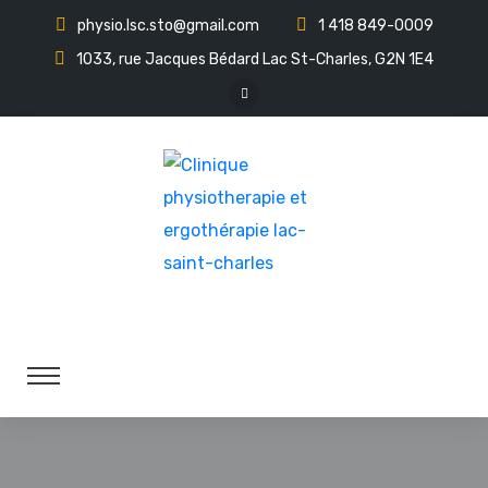
physio.lsc.sto@gmail.com
1 418 849-0009
1033, rue Jacques Bédard Lac St-Charles, G2N 1E4